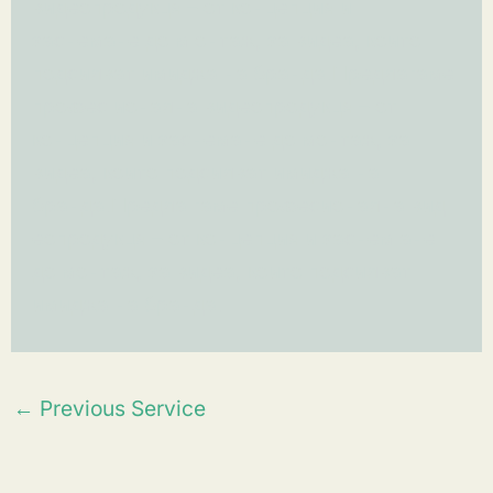
видеопродукця – от концепция и
заснемане до м онтаж, за видеа, които
подсилват имиджа на бранда.Предлагаме
профес ионална видеопродукця – от
концепция и заснемане до монтаж, за
видеа, които подсилват имиджа на
бранда.Предла гаме професионална вид
еопродукця – от концепция и заснем ане
до монтаж, за видеа, които подсилват
имиджа на бранда.
←
Previous Service