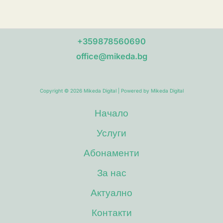
използваме
SEO
инструменти
+359878560690
за
office@mikeda.bg
максимално
подобряване
на
Copyright © 2026 Mikeda Digital | Powered by Mikeda Digital
видимостта
Начало
на
Услуги
сайта
Абонаменти
За нас
Актуално
Контакти