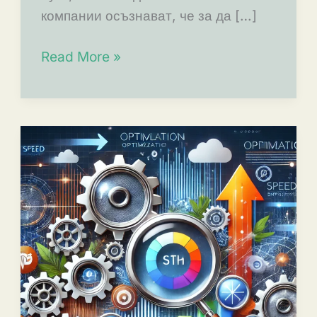
компании осъзнават, че за да […]
6
Read More »
причини
да
изберете
цялостна
дигитална
агенция