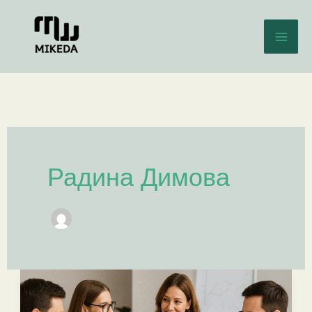
Skip
to
content
Радина Димова