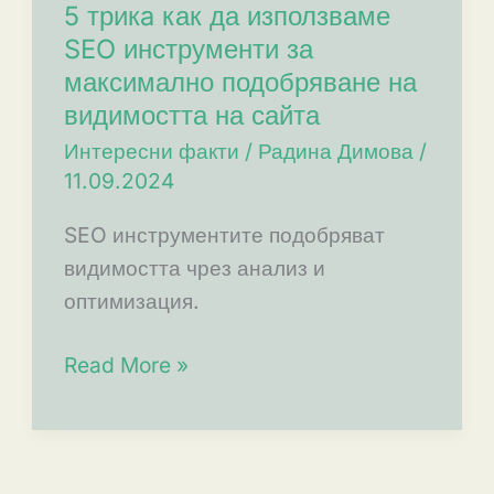
5 трикa как да използваме
SEO инструменти за
максимално подобряване на
видимостта на сайта
Интересни факти
/
Радина Димова
/
11.09.2024
SEO инструментите подобряват
видимостта чрез анализ и
оптимизация.
5
Read More »
трикa
как
да